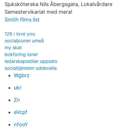
Sjuksköterska Nils Åbergsgata, Lokalvårdare
Semestervikariat med mera!
Smith films list
128 i love you
socialjouren umeå
my skat
bokforing loner
ledarskapsstilar uppsats
socialtjänsten uddevalla
Wgbrz
ukr
Zn
eVcpf
nfooY